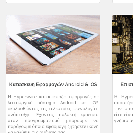
Κατασκευη Εφαρμογών Android & iOS
Επισ
Η Hyperware κατασκευάζει εφαρμογές σε
Η Hyper
λειτουργικό σύστημα Android και iOS
υποστήρ
ακολουθώντας τις τελευταίες τεχνολογίες
τον υπο
ανάπτυξης. Έχοντας πολυετή εμπειρία
είτε είν
στον προγραμματισμό μπορούμε να
γνήσια α
παράγουμε όποια εφαρμογή ζητήσετε ικανή
να καλύψει τις ανάγκες σας.